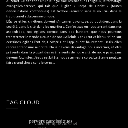
Auzenet. Ce site tend à fuir le légalisme, les masques religieux, le formatage
évangélico-correct, qui fait que l'Eglise « Corps de Christ » (toutes
dénominations confondues) est tombée -souvent sans le vouloir- dans le
traditionnel et la pensée unique.
L'Église et les chrétiens doivent s’incarner davantage, au quotidien, dans la
société, dans la cité, dans les quartiers. Ce n'est pas en nous terrant dans nos
assemblées, nos églises, comme dans des bunkers, que nous pourrons
transformer le monde à cause de nos « Alléluia » et « Tout va bien » ! Bien sûr,
certaines églises l’ont déjà compris et l'appliquent hautement… mais elles
représentent une minorité. Nous devons davantage nous incarner, et être
présents dans la plupart des événements de notre cité, de notre pays, sans
devenir fatalistes. Jésus est la tête, nous sommes le corps. La tête ne peut pas
faire grand chose sans le corps…
TAG CLOUD