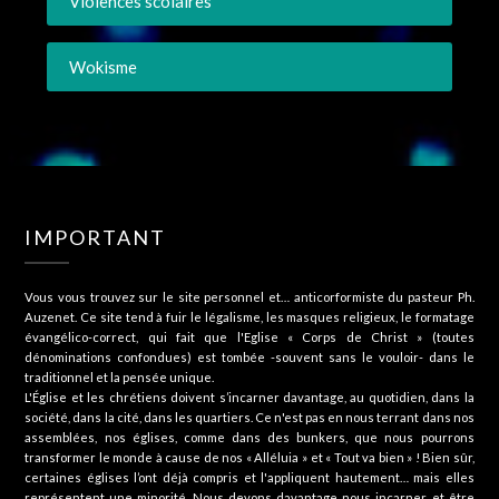
Violences scolaires
Wokisme
IMPORTANT
Vous vous trouvez sur le site personnel et… anticorformiste du pasteur Ph.
Auzenet. Ce site tend à fuir le légalisme, les masques religieux, le formatage
évangélico-correct, qui fait que l'Eglise « Corps de Christ » (toutes
dénominations confondues) est tombée -souvent sans le vouloir- dans le
traditionnel et la pensée unique.
L'Église et les chrétiens doivent s’incarner davantage, au quotidien, dans la
société, dans la cité, dans les quartiers. Ce n'est pas en nous terrant dans nos
assemblées, nos églises, comme dans des bunkers, que nous pourrons
transformer le monde à cause de nos « Alléluia » et « Tout va bien » ! Bien sûr,
certaines églises l’ont déjà compris et l'appliquent hautement… mais elles
représentent une minorité. Nous devons davantage nous incarner, et être