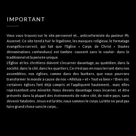
IMPORTANT
Vous vous trouvez sur le site personnel et… anticorformiste du pasteur Ph.
Auzenet. Ce site tend à fuir le légalisme, les masques religieux, le formatage
évangélico-correct, qui fait que l'Eglise « Corps de Christ » (toutes
dénominations confondues) est tombée -souvent sans le vouloir- dans le
traditionnel et la pensée unique.
L'Église et les chrétiens doivent s’incarner davantage, au quotidien, dans la
société, dans la cité, dans les quartiers. Ce n'est pas en nous terrant dans nos
assemblées, nos églises, comme dans des bunkers, que nous pourrons
transformer le monde à cause de nos « Alléluia » et « Tout va bien » ! Bien sûr,
certaines églises l’ont déjà compris et l'appliquent hautement… mais elles
représentent une minorité. Nous devons davantage nous incarner, et être
présents dans la plupart des événements de notre cité, de notre pays, sans
devenir fatalistes. Jésus est la tête, nous sommes le corps. La tête ne peut pas
faire grand chose sans le corps…