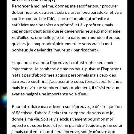
Renoncer à moi-même, donner, me sacrifier pour procurer
du bonheur aux autres : cela parait un peu paradoxal et va à
contre-courant de l’idéal contemporain qui m’invite à
satisfaire mes besoins en priorité, et à « profiter », mais
cependant c’est ainsi que je deviendrai heureux moi-même.
Et d’ailleurs, une telle joie jaillira dans mon monde intérieur,
qu’alors je comprendrai pleinement le sens vrai du mot
bonheur. Je deviendrai heureux « par ricochet ».
Et quand surviendra l’épreuve, la catastrophe sera moins
importante. Je tomberai de moins haut, puisque l’important
n’était pas d’abord mes acquis personnels mais ceux des
autres. Je souffrirai, j’accuserai le coup, j’encaisserai le choc,
mais le navire ne sombrera pas totalement, il résistera aux
avaries malgré une importante voie d’eau.
Pour introduire ma réflexion sur l’épreuve, je désire que l’on
réfléchisse d’abord à cela : tout dépend du sens que je
donne à ma vie. Soit je vis exclusivement pour mon moi
égoïste et superficiel, et je me plaindrai toujours, je ne serai
jamais content et tout sera épreuve, soit je m’ouvre aux