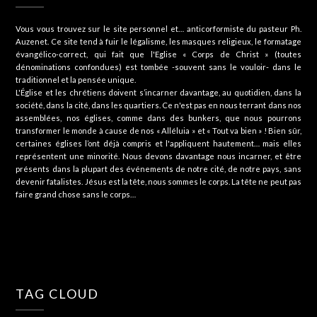
Vous vous trouvez sur le site personnel et… anticorformiste du pasteur Ph.
Auzenet. Ce site tend à fuir le légalisme, les masques religieux, le formatage
évangélico-correct, qui fait que l'Eglise « Corps de Christ » (toutes
dénominations confondues) est tombée -souvent sans le vouloir- dans le
traditionnel et la pensée unique.
L'Église et les chrétiens doivent s’incarner davantage, au quotidien, dans la
société, dans la cité, dans les quartiers. Ce n'est pas en nous terrant dans nos
assemblées, nos églises, comme dans des bunkers, que nous pourrons
transformer le monde à cause de nos « Alléluia » et « Tout va bien » ! Bien sûr,
certaines églises l’ont déjà compris et l'appliquent hautement… mais elles
représentent une minorité. Nous devons davantage nous incarner, et être
présents dans la plupart des événements de notre cité, de notre pays, sans
devenir fatalistes. Jésus est la tête, nous sommes le corps. La tête ne peut pas
faire grand chose sans le corps…
TAG CLOUD