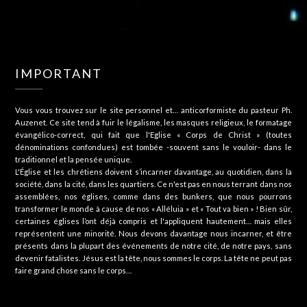
IMPORTANT
Vous vous trouvez sur le site personnel et… anticorformiste du pasteur Ph.
Auzenet. Ce site tend à fuir le légalisme, les masques religieux, le formatage
évangélico-correct, qui fait que l'Eglise « Corps de Christ » (toutes
dénominations confondues) est tombée -souvent sans le vouloir- dans le
traditionnel et la pensée unique.
L'Église et les chrétiens doivent s’incarner davantage, au quotidien, dans la
société, dans la cité, dans les quartiers. Ce n'est pas en nous terrant dans nos
assemblées, nos églises, comme dans des bunkers, que nous pourrons
transformer le monde à cause de nos « Alléluia » et « Tout va bien » ! Bien sûr,
certaines églises l’ont déjà compris et l'appliquent hautement… mais elles
représentent une minorité. Nous devons davantage nous incarner, et être
présents dans la plupart des événements de notre cité, de notre pays, sans
devenir fatalistes. Jésus est la tête, nous sommes le corps. La tête ne peut pas
faire grand chose sans le corps…