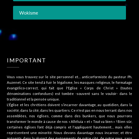
Wokisme
IMPORTANT
Vous vous trouvez sur le site personnel et… anticorformiste du pasteur Ph.
Auzenet. Ce site tend à fuir le légalisme, les masques religieux, le formatage
évangélico-correct, qui fait que l'Eglise « Corps de Christ » (toutes
dénominations confondues) est tombée -souvent sans le vouloir- dans le
traditionnel et la pensée unique.
L'Église et les chrétiens doivent s’incarner davantage, au quotidien, dans la
société, dans la cité, dans les quartiers. Ce n'est pas en nous terrant dans nos
assemblées, nos églises, comme dans des bunkers, que nous pourrons
transformer le monde à cause de nos « Alléluia » et « Tout va bien » ! Bien sûr,
certaines églises l’ont déjà compris et l'appliquent hautement… mais elles
représentent une minorité. Nous devons davantage nous incarner, et être
présents dans la plupart des événements de notre cité, de notre pays, sans