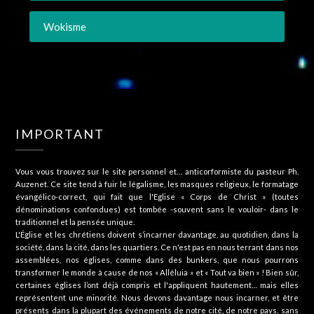
Wokisme
IMPORTANT
Vous vous trouvez sur le site personnel et… anticorformiste du pasteur Ph.
Auzenet. Ce site tend à fuir le légalisme, les masques religieux, le formatage
évangélico-correct, qui fait que l'Eglise « Corps de Christ » (toutes
dénominations confondues) est tombée -souvent sans le vouloir- dans le
traditionnel et la pensée unique.
L'Église et les chrétiens doivent s’incarner davantage, au quotidien, dans la
société, dans la cité, dans les quartiers. Ce n'est pas en nous terrant dans nos
assemblées, nos églises, comme dans des bunkers, que nous pourrons
transformer le monde à cause de nos « Alléluia » et « Tout va bien » ! Bien sûr,
certaines églises l’ont déjà compris et l'appliquent hautement… mais elles
représentent une minorité. Nous devons davantage nous incarner, et être
présents dans la plupart des événements de notre cité, de notre pays, sans