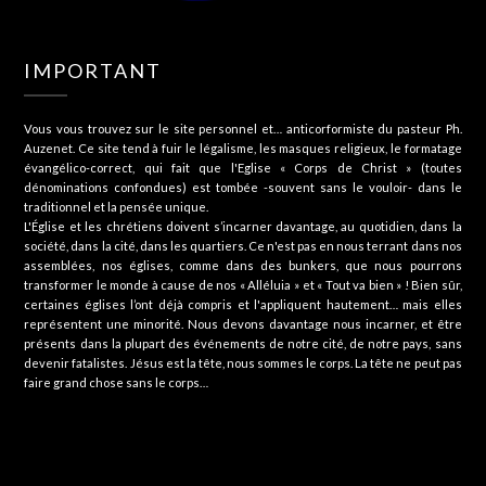
IMPORTANT
Vous vous trouvez sur le site personnel et… anticorformiste du pasteur Ph.
Auzenet. Ce site tend à fuir le légalisme, les masques religieux, le formatage
évangélico-correct, qui fait que l'Eglise « Corps de Christ » (toutes
dénominations confondues) est tombée -souvent sans le vouloir- dans le
traditionnel et la pensée unique.
L'Église et les chrétiens doivent s’incarner davantage, au quotidien, dans la
société, dans la cité, dans les quartiers. Ce n'est pas en nous terrant dans nos
assemblées, nos églises, comme dans des bunkers, que nous pourrons
transformer le monde à cause de nos « Alléluia » et « Tout va bien » ! Bien sûr,
certaines églises l’ont déjà compris et l'appliquent hautement… mais elles
représentent une minorité. Nous devons davantage nous incarner, et être
présents dans la plupart des événements de notre cité, de notre pays, sans
devenir fatalistes. Jésus est la tête, nous sommes le corps. La tête ne peut pas
faire grand chose sans le corps…