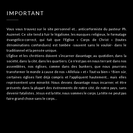
IMPORTANT
Vous vous trouvez sur le site personnel et… anticorformiste du pasteur Ph.
Auzenet. Ce site tend à fuir le légalisme, les masques religieux, le formatage
évangélico-correct, qui fait que l'Eglise « Corps de Christ » (toutes
dénominations confondues) est tombée -souvent sans le vouloir- dans le
traditionnel et la pensée unique.
L'Église et les chrétiens doivent s’incarner davantage, au quotidien, dans la
société, dans la cité, dans les quartiers. Ce n'est pas en nous terrant dans nos
assemblées, nos églises, comme dans des bunkers, que nous pourrons
transformer le monde à cause de nos « Alléluia » et « Tout va bien » ! Bien sûr,
certaines églises l’ont déjà compris et l'appliquent hautement… mais elles
représentent une minorité. Nous devons davantage nous incarner, et être
présents dans la plupart des événements de notre cité, de notre pays, sans
devenir fatalistes. Jésus est la tête, nous sommes le corps. La tête ne peut pas
faire grand chose sans le corps…