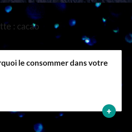
tte :
cacao
urquoi le consommer dans votre
+