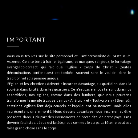
IMPORTANT
Vous vous trouvez sur le site personnel et… anticorformiste du pasteur Ph.
Auzenet. Ce site tend à fuir le légalisme, les masques religieux, le formatage
évangélico-correct, qui fait que l'Eglise « Corps de Christ » (toutes
dénominations confondues) est tombée -souvent sans le vouloir- dans le
traditionnel et la pensée unique.
L'Église et les chrétiens doivent s’incarner davantage, au quotidien, dans la
société, dans la cité, dans les quartiers. Ce n'est pas en nous terrant dans nos
assemblées, nos églises, comme dans des bunkers, que nous pourrons
transformer le monde à cause de nos « Alléluia » et « Tout va bien » ! Bien sûr,
certaines églises l’ont déjà compris et l'appliquent hautement… mais elles
représentent une minorité. Nous devons davantage nous incarner, et être
présents dans la plupart des événements de notre cité, de notre pays, sans
devenir fatalistes. Jésus est la tête, nous sommes le corps. La tête ne peut pas
faire grand chose sans le corps…