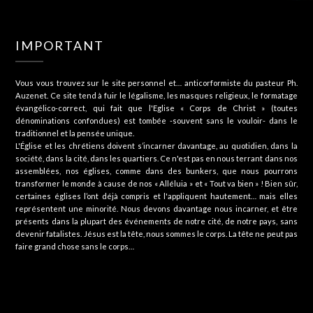
IMPORTANT
Vous vous trouvez sur le site personnel et… anticorformiste du pasteur Ph.
Auzenet. Ce site tend à fuir le légalisme, les masques religieux, le formatage
évangélico-correct, qui fait que l'Eglise « Corps de Christ » (toutes
dénominations confondues) est tombée -souvent sans le vouloir- dans le
traditionnel et la pensée unique.
L'Église et les chrétiens doivent s’incarner davantage, au quotidien, dans la
société, dans la cité, dans les quartiers. Ce n'est pas en nous terrant dans nos
assemblées, nos églises, comme dans des bunkers, que nous pourrons
transformer le monde à cause de nos « Alléluia » et « Tout va bien » ! Bien sûr,
certaines églises l’ont déjà compris et l'appliquent hautement… mais elles
représentent une minorité. Nous devons davantage nous incarner, et être
présents dans la plupart des événements de notre cité, de notre pays, sans
devenir fatalistes. Jésus est la tête, nous sommes le corps. La tête ne peut pas
faire grand chose sans le corps…