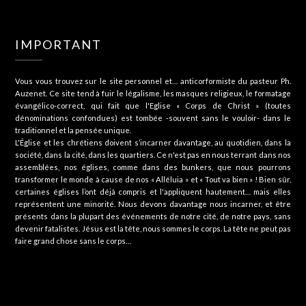
IMPORTANT
Vous vous trouvez sur le site personnel et… anticorformiste du pasteur Ph.
Auzenet. Ce site tend à fuir le légalisme, les masques religieux, le formatage
évangélico-correct, qui fait que l'Eglise « Corps de Christ » (toutes
dénominations confondues) est tombée -souvent sans le vouloir- dans le
traditionnel et la pensée unique.
L'Église et les chrétiens doivent s’incarner davantage, au quotidien, dans la
société, dans la cité, dans les quartiers. Ce n'est pas en nous terrant dans nos
assemblées, nos églises, comme dans des bunkers, que nous pourrons
transformer le monde à cause de nos « Alléluia » et « Tout va bien » ! Bien sûr,
certaines églises l’ont déjà compris et l'appliquent hautement… mais elles
représentent une minorité. Nous devons davantage nous incarner, et être
présents dans la plupart des événements de notre cité, de notre pays, sans
devenir fatalistes. Jésus est la tête, nous sommes le corps. La tête ne peut pas
faire grand chose sans le corps…