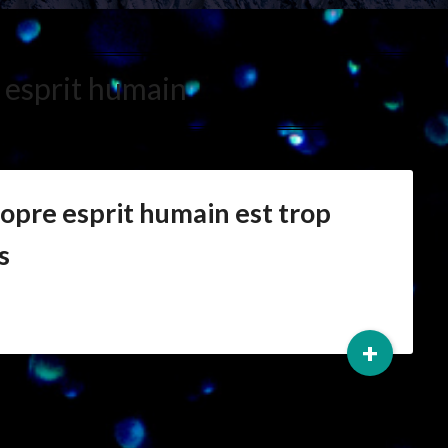
:
esprit humain
ropre esprit humain est trop
s
+