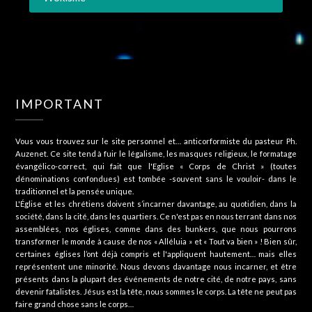
IMPORTANT
Vous vous trouvez sur le site personnel et… anticorformiste du pasteur Ph.
Auzenet. Ce site tend à fuir le légalisme, les masques religieux, le formatage
évangélico-correct, qui fait que l'Eglise « Corps de Christ » (toutes
dénominations confondues) est tombée -souvent sans le vouloir- dans le
traditionnel et la pensée unique.
L'Église et les chrétiens doivent s’incarner davantage, au quotidien, dans la
société, dans la cité, dans les quartiers. Ce n'est pas en nous terrant dans nos
assemblées, nos églises, comme dans des bunkers, que nous pourrons
transformer le monde à cause de nos « Alléluia » et « Tout va bien » ! Bien sûr,
certaines églises l’ont déjà compris et l'appliquent hautement… mais elles
représentent une minorité. Nous devons davantage nous incarner, et être
présents dans la plupart des événements de notre cité, de notre pays, sans
devenir fatalistes. Jésus est la tête, nous sommes le corps. La tête ne peut pas
faire grand chose sans le corps…