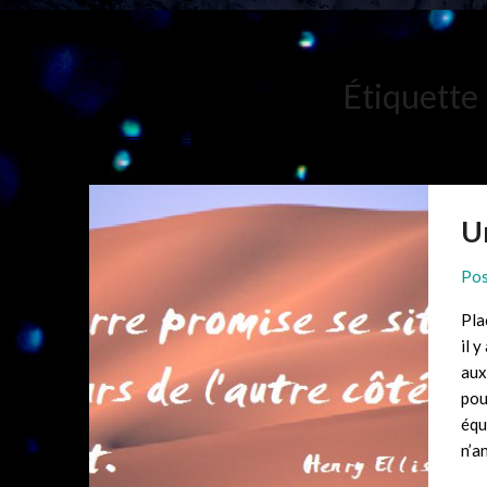
Étiquette 
U
Pos
Pla
il y
aux
pou
équ
n’a