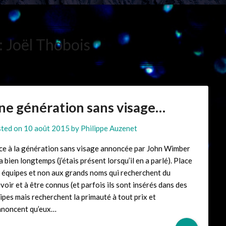
:
Joël Thobois
ne génération sans visage…
ted on
10 août 2015
by
Philippe Auzenet
ce à la génération sans visage annoncée par John Wimber
 a bien longtemps (j’étais présent lorsqu’il en a parlé). Place
 équipes et non aux grands noms qui recherchent du
voir et à être connus (et parfois ils sont insérés dans des
ipes mais recherchent la primauté à tout prix et
nnoncent qu’eux…