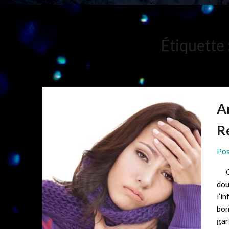
Étiquette 
A
R
Pos
Com
dou
l’i
bon
gar