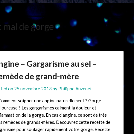
:
mal de gorge
ngine – Gargarisme au sel –
emède de grand-mère
ted on
25 novembre 2013
by
Philippe Auzenet
ment soigner une angine naturellement ? Gorge
loureuse ? Les gargarismes calment la douleur et
nflammation de la gorge. En cas d’angine, ce sont de très
s remèdes de grands-mères. Découvrez cette recette de
garisme pour soulager rapidement votre gorge. Recette