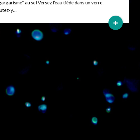
gargarisme* au sel Versez l’eau tiède dans un verre.
utez-y…
+