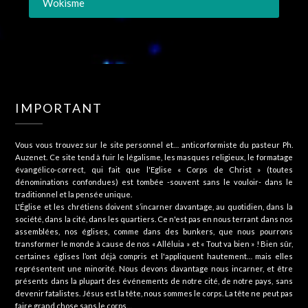
Wokisme
IMPORTANT
Vous vous trouvez sur le site personnel et… anticorformiste du pasteur Ph.
Auzenet. Ce site tend à fuir le légalisme, les masques religieux, le formatage
évangélico-correct, qui fait que l'Eglise « Corps de Christ » (toutes
dénominations confondues) est tombée -souvent sans le vouloir- dans le
traditionnel et la pensée unique.
L'Église et les chrétiens doivent s’incarner davantage, au quotidien, dans la
société, dans la cité, dans les quartiers. Ce n'est pas en nous terrant dans nos
assemblées, nos églises, comme dans des bunkers, que nous pourrons
transformer le monde à cause de nos « Alléluia » et « Tout va bien » ! Bien sûr,
certaines églises l’ont déjà compris et l'appliquent hautement… mais elles
représentent une minorité. Nous devons davantage nous incarner, et être
présents dans la plupart des événements de notre cité, de notre pays, sans
devenir fatalistes. Jésus est la tête, nous sommes le corps. La tête ne peut pas
faire grand chose sans le corps…