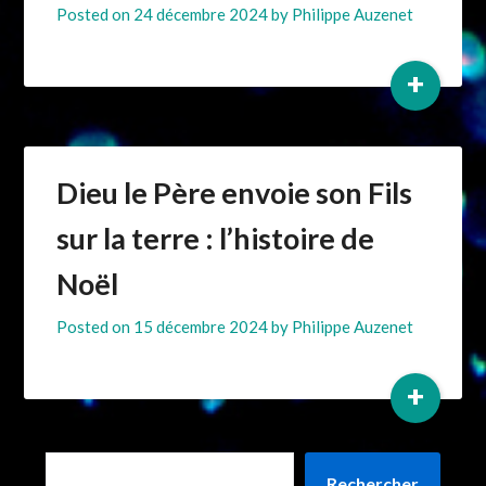
Posted on
24 décembre 2024
by
Philippe Auzenet
+
Dieu le Père envoie son Fils
sur la terre : l’histoire de
Noël
Posted on
15 décembre 2024
by
Philippe Auzenet
+
Rechercher