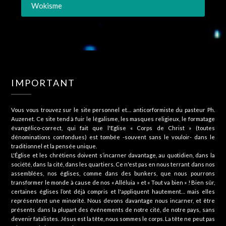
Wokisme
IMPORTANT
Vous vous trouvez sur le site personnel et… anticorformiste du pasteur Ph.
Auzenet. Ce site tend à fuir le légalisme, les masques religieux, le formatage
évangélico-correct, qui fait que l'Eglise « Corps de Christ » (toutes
dénominations confondues) est tombée -souvent sans le vouloir- dans le
traditionnel et la pensée unique.
L'Église et les chrétiens doivent s’incarner davantage, au quotidien, dans la
société, dans la cité, dans les quartiers. Ce n'est pas en nous terrant dans nos
assemblées, nos églises, comme dans des bunkers, que nous pourrons
transformer le monde à cause de nos « Alléluia » et « Tout va bien » ! Bien sûr,
certaines églises l’ont déjà compris et l'appliquent hautement… mais elles
représentent une minorité. Nous devons davantage nous incarner, et être
présents dans la plupart des événements de notre cité, de notre pays, sans
devenir fatalistes. Jésus est la tête, nous sommes le corps. La tête ne peut pas