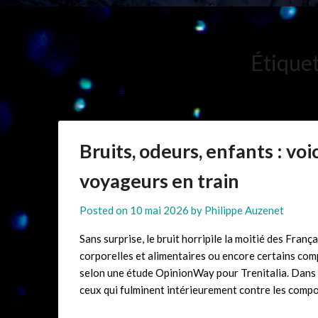
Étiquet
Bruits, odeurs, enfants : voi
voyageurs en train
Posted on
10 mai 2026
by
Philippe Auzenet
Sans surprise, le bruit horripile la moitié des Franç
corporelles et alimentaires ou encore certains co
selon une étude OpinionWay pour Trenitalia. Dans le 
ceux qui fulminent intérieurement contre les com