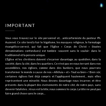
IMPORTANT
Vous vous trouvez sur le site personnel et… anticorformiste du pasteur Ph.
Auzenet. Ce site tend à fuir le légalisme, les masques religieux, le formatage
évangélico-correct, qui fait que l'Eglise « Corps de Christ » (toutes
dénominations confondues) est tombée -souvent sans le vouloir- dans le
traditionnel et la pensée unique.
L'Église et les chrétiens doivent s’incarner davantage, au quotidien, dans la
société, dans la cité, dans les quartiers. Ce n'est pas en nous terrant dans nos
assemblées, nos églises, comme dans des bunkers, que nous pourrons
transformer le monde à cause de nos « Alléluia » et « Tout va bien » ! Bien sûr,
certaines églises l’ont déjà compris et l'appliquent hautement… mais elles
représentent une minorité. Nous devons davantage nous incarner, et être
présents dans la plupart des événements de notre cité, de notre pays, sans
devenir fatalistes. Jésus est la tête, nous sommes le corps. La tête ne peut pas
faire grand chose sans le corps…