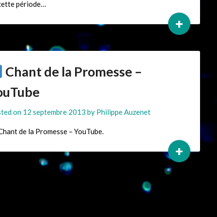
cette période…
+
Chant de la Promesse –
ouTube
ted on
12 septembre 2013
by
Philippe Auzenet
hant de la Promesse – YouTube.
+