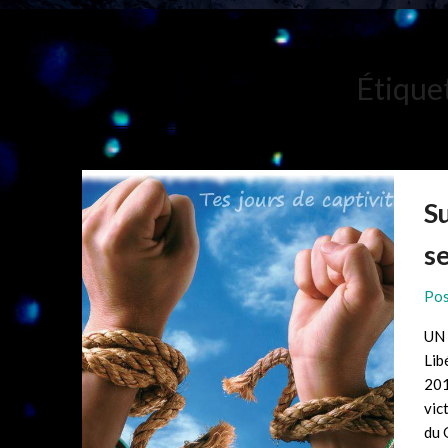
Étique
Su
se
Pos
UN 
Lib
201
vic
du 