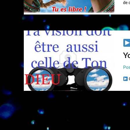
de 
Y
Pos
C