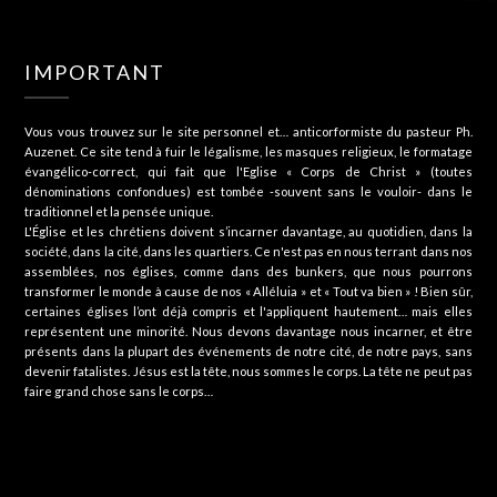
IMPORTANT
Vous vous trouvez sur le site personnel et… anticorformiste du pasteur Ph.
Auzenet. Ce site tend à fuir le légalisme, les masques religieux, le formatage
évangélico-correct, qui fait que l'Eglise « Corps de Christ » (toutes
dénominations confondues) est tombée -souvent sans le vouloir- dans le
traditionnel et la pensée unique.
L'Église et les chrétiens doivent s’incarner davantage, au quotidien, dans la
société, dans la cité, dans les quartiers. Ce n'est pas en nous terrant dans nos
assemblées, nos églises, comme dans des bunkers, que nous pourrons
transformer le monde à cause de nos « Alléluia » et « Tout va bien » ! Bien sûr,
certaines églises l’ont déjà compris et l'appliquent hautement… mais elles
représentent une minorité. Nous devons davantage nous incarner, et être
présents dans la plupart des événements de notre cité, de notre pays, sans
devenir fatalistes. Jésus est la tête, nous sommes le corps. La tête ne peut pas
faire grand chose sans le corps…