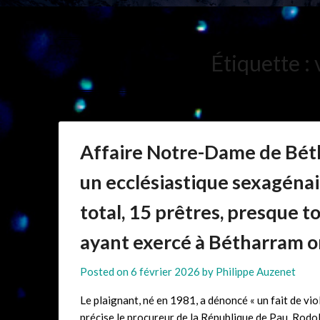
Étiquette :
Affaire Notre-Dame de Bét
un ecclésiastique sexagénai
total, 15 prêtres, presque t
ayant exercé à Bétharram on
Posted on
6 février 2026
by
Philippe Auzenet
Le plaignant, né en 1981, a dénoncé « un fait de vio
précise le procureur de la République de Pau, Rod