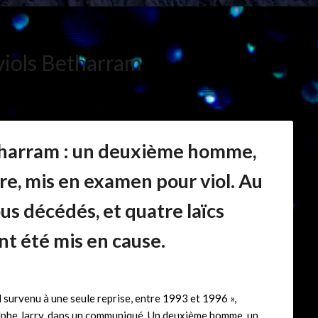
viols Betharram
harram : un deuxième homme,
re, mis en examen pour viol. Au
ous décédés, et quatre laïcs
t été mis en cause.
l survenu à une seule reprise, entre 1993 et 1996 »,
olphe Jarry, dans un communiqué. Un deuxième homme, un