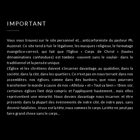
IMPORTANT
Vous vous trouvez sur le site personnel et… anticorformiste du pasteur Ph.
Auzenet. Ce site tend à fuir le légalisme, les masques religieux, le formatage
évangélico-correct, qui fait que l'Eglise « Corps de Christ » (toutes
dénominations confondues) est tombée -souvent sans le vouloir- dans le
traditionnel et la pensée unique.
L'Église et les chrétiens doivent s’incarner davantage, au quotidien, dans la
société, dans la cité, dans les quartiers. Ce n'est pas en nous terrant dans nos
assemblées, nos églises, comme dans des bunkers, que nous pourrons
transformer le monde à cause de nos « Alléluia » et « Tout va bien » ! Bien sûr,
certaines églises l’ont déjà compris et l'appliquent hautement… mais elles
représentent une minorité. Nous devons davantage nous incarner, et être
présents dans la plupart des événements de notre cité, de notre pays, sans
devenir fatalistes. Jésus est la tête, nous sommes le corps. La tête ne peut pas
faire grand chose sans le corps…