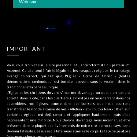
Wokisme
IMPORTANT
Vous vous trouvez sur le site personnel et… anticorformiste du pasteur Ph.
Auzenet. Ce site tend à fuir le légalisme, les masques religieux, le formatage
évangélico-correct, qui fait que l'Eglise « Corps de Christ » (toutes
dénominations confondues) est tombée -souvent sans le vouloir- dans le
traditionnel et la pensée unique.
L'Église et les chrétiens doivent s’incarner davantage, au quotidien, dans la
société, dans la cité, dans les quartiers. Ce n'est pas en nous terrant dans nos
assemblées, nos églises, comme dans des bunkers, que nous pourrons
transformer le monde à cause de nos « Alléluia » et « Tout va bien » ! Bien sûr,
certaines églises l’ont déjà compris et l'appliquent hautement… mais elles
représentent une minorité. Nous devons davantage nous incarner, et être
présents dans la plupart des événements de notre cité, de notre pays, sans
devenir fatalistes. Jésus est la tête, nous sommes le corps. La tête ne peut pas
faire grand chose sans le corps…