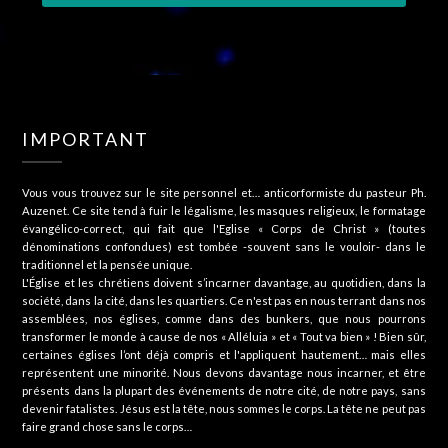
IMPORTANT
Vous vous trouvez sur le site personnel et… anticorformiste du pasteur Ph.
Auzenet. Ce site tend à fuir le légalisme, les masques religieux, le formatage
évangélico-correct, qui fait que l'Eglise « Corps de Christ » (toutes
dénominations confondues) est tombée -souvent sans le vouloir- dans le
traditionnel et la pensée unique.
L'Église et les chrétiens doivent s’incarner davantage, au quotidien, dans la
société, dans la cité, dans les quartiers. Ce n'est pas en nous terrant dans nos
assemblées, nos églises, comme dans des bunkers, que nous pourrons
transformer le monde à cause de nos « Alléluia » et « Tout va bien » ! Bien sûr,
certaines églises l’ont déjà compris et l'appliquent hautement… mais elles
représentent une minorité. Nous devons davantage nous incarner, et être
présents dans la plupart des événements de notre cité, de notre pays, sans
devenir fatalistes. Jésus est la tête, nous sommes le corps. La tête ne peut pas
faire grand chose sans le corps…