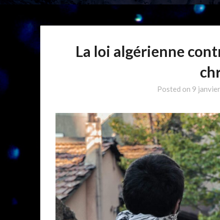
La loi algérienne contr
ch
Posted on
9 janvie