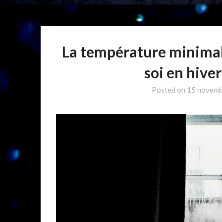
La température minimale
soi en hiver
Posted on
15 novemb