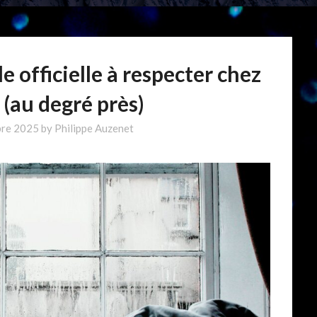
 officielle à respecter chez
 (au degré près)
re 2025
by
Philippe Auzenet