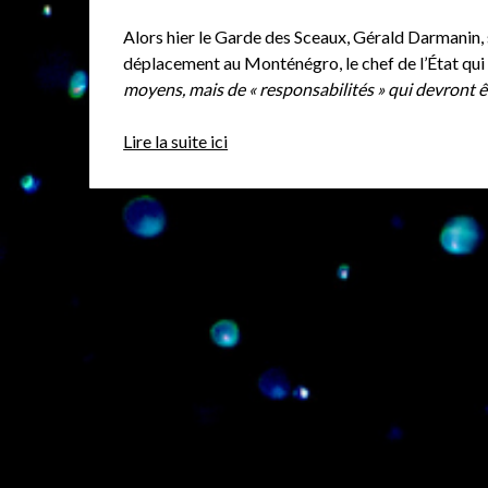
Alors hier le Garde des Sceaux, Gérald Darmanin, s
déplacement au Monténégro, le chef de l’État qui 
moyens, mais de « responsabilités » qui devront ê
Lire la suite ici