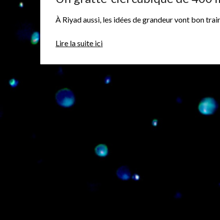
À Riyad aussi, les idées de grandeur vont bon train
Lire la suite ici