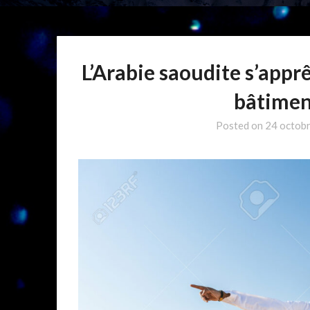
L’Arabie saoudite s’apprê
bâtimen
Posted on
24 octob