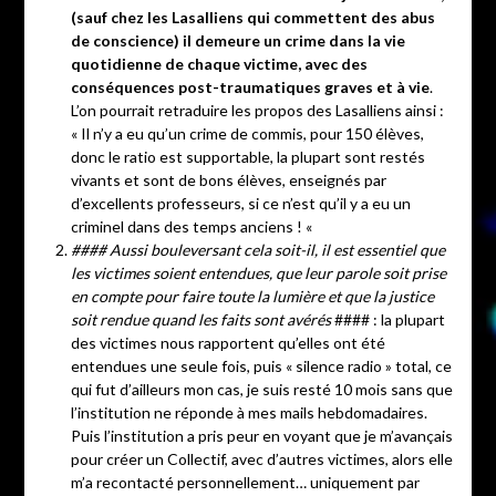
(sauf chez les Lasalliens qui commettent des abus
de conscience) il demeure un crime dans la vie
quotidienne de chaque victime, avec des
conséquences post-traumatiques graves et à vie
.
L’on pourrait retraduire les propos des Lasalliens ainsi :
« Il n’y a eu qu’un crime de commis, pour 150 élèves,
donc le ratio est supportable, la plupart sont restés
vivants et sont de bons élèves, enseignés par
d’excellents professeurs, si ce n’est qu’il y a eu un
criminel dans des temps anciens ! «
#### Aussi bouleversant cela soit-il, il est essentiel que
les victimes soient entendues, que leur parole soit prise
en compte pour faire toute la lumière et que la justice
soit rendue quand les faits sont avérés
#### : la plupart
des victimes nous rapportent qu’elles ont été
entendues une seule fois, puis « silence radio » total, ce
qui fut d’ailleurs mon cas, je suis resté 10 mois sans que
l’institution ne réponde à mes mails hebdomadaires.
Puis l’institution a pris peur en voyant que je m’avançais
pour créer un Collectif, avec d’autres victimes, alors elle
m’a recontacté personnellement… uniquement par