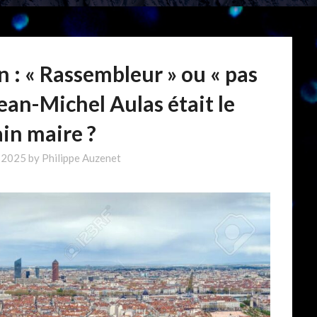
 : « Rassembleur » ou « pas
Jean-Michel Aulas était le
in maire ?
l 2025
by
Philippe Auzenet