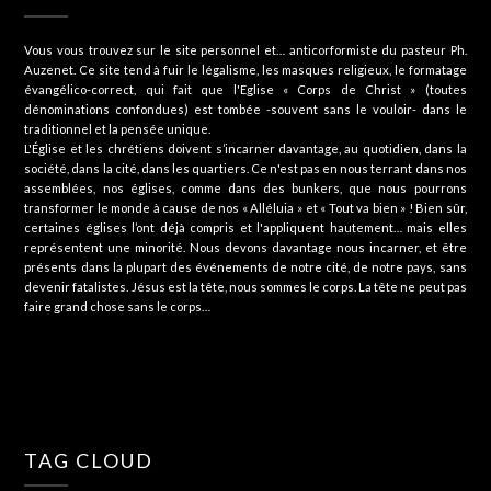
Vous vous trouvez sur le site personnel et… anticorformiste du pasteur Ph.
Auzenet. Ce site tend à fuir le légalisme, les masques religieux, le formatage
évangélico-correct, qui fait que l'Eglise « Corps de Christ » (toutes
dénominations confondues) est tombée -souvent sans le vouloir- dans le
traditionnel et la pensée unique.
L'Église et les chrétiens doivent s’incarner davantage, au quotidien, dans la
société, dans la cité, dans les quartiers. Ce n'est pas en nous terrant dans nos
assemblées, nos églises, comme dans des bunkers, que nous pourrons
transformer le monde à cause de nos « Alléluia » et « Tout va bien » ! Bien sûr,
certaines églises l’ont déjà compris et l'appliquent hautement… mais elles
représentent une minorité. Nous devons davantage nous incarner, et être
présents dans la plupart des événements de notre cité, de notre pays, sans
devenir fatalistes. Jésus est la tête, nous sommes le corps. La tête ne peut pas
faire grand chose sans le corps…
TAG CLOUD