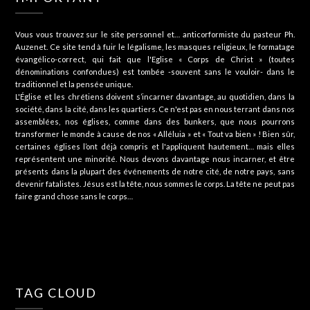
Vous vous trouvez sur le site personnel et… anticorformiste du pasteur Ph.
Auzenet. Ce site tend à fuir le légalisme, les masques religieux, le formatage
évangélico-correct, qui fait que l'Eglise « Corps de Christ » (toutes
dénominations confondues) est tombée -souvent sans le vouloir- dans le
traditionnel et la pensée unique.
L'Église et les chrétiens doivent s’incarner davantage, au quotidien, dans la
société, dans la cité, dans les quartiers. Ce n'est pas en nous terrant dans nos
assemblées, nos églises, comme dans des bunkers, que nous pourrons
transformer le monde à cause de nos « Alléluia » et « Tout va bien » ! Bien sûr,
certaines églises l’ont déjà compris et l'appliquent hautement… mais elles
représentent une minorité. Nous devons davantage nous incarner, et être
présents dans la plupart des événements de notre cité, de notre pays, sans
devenir fatalistes. Jésus est la tête, nous sommes le corps. La tête ne peut pas
faire grand chose sans le corps…
TAG CLOUD