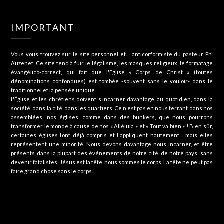
IMPORTANT
Vous vous trouvez sur le site personnel et… anticorformiste du pasteur Ph.
Auzenet. Ce site tend à fuir le légalisme, les masques religieux, le formatage
évangélico-correct, qui fait que l'Eglise « Corps de Christ » (toutes
dénominations confondues) est tombée -souvent sans le vouloir- dans le
traditionnel et la pensée unique.
L'Église et les chrétiens doivent s’incarner davantage, au quotidien, dans la
société, dans la cité, dans les quartiers. Ce n'est pas en nous terrant dans nos
assemblées, nos églises, comme dans des bunkers, que nous pourrons
transformer le monde à cause de nos « Alléluia » et « Tout va bien » ! Bien sûr,
certaines églises l’ont déjà compris et l'appliquent hautement… mais elles
représentent une minorité. Nous devons davantage nous incarner, et être
présents dans la plupart des événements de notre cité, de notre pays, sans
devenir fatalistes. Jésus est la tête, nous sommes le corps. La tête ne peut pas
faire grand chose sans le corps…