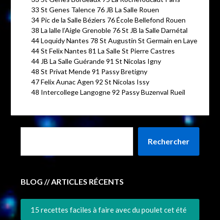
33 St Genes Talence 76 JB La Salle Rouen
34 Pic de la Salle Béziers 76 École Bellefond Rouen
38 La lalle l’Aigle Grenoble 76 St JB la Salle Darnétal
44 Loquidy Nantes 78 St Augustin St Germain en Laye
44 St Felix Nantes 81 La Salle St Pierre Castres
44 JB La Salle Guérande 91 St Nicolas Igny
48 St Privat Mende 91 Passy Bretigny
47 Felix Aunac Agen 92 St Nicolas Issy
48 Intercollege Langogne 92 Passy Buzenval Rueil
Rechercher
BLOG // ARTICLES RÉCENTS
15 recettes faciles à faire avec du poulet cet été