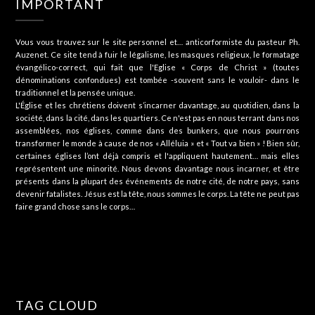
IMPORTANT
Vous vous trouvez sur le site personnel et… anticorformiste du pasteur Ph.
Auzenet. Ce site tend à fuir le légalisme, les masques religieux, le formatage
évangélico-correct, qui fait que l'Eglise « Corps de Christ » (toutes
dénominations confondues) est tombée -souvent sans le vouloir- dans le
traditionnel et la pensée unique.
L'Église et les chrétiens doivent s’incarner davantage, au quotidien, dans la
société, dans la cité, dans les quartiers. Ce n'est pas en nous terrant dans nos
assemblées, nos églises, comme dans des bunkers, que nous pourrons
transformer le monde à cause de nos « Alléluia » et « Tout va bien » ! Bien sûr,
certaines églises l’ont déjà compris et l'appliquent hautement… mais elles
représentent une minorité. Nous devons davantage nous incarner, et être
présents dans la plupart des événements de notre cité, de notre pays, sans
devenir fatalistes. Jésus est la tête, nous sommes le corps. La tête ne peut pas
faire grand chose sans le corps…
TAG CLOUD