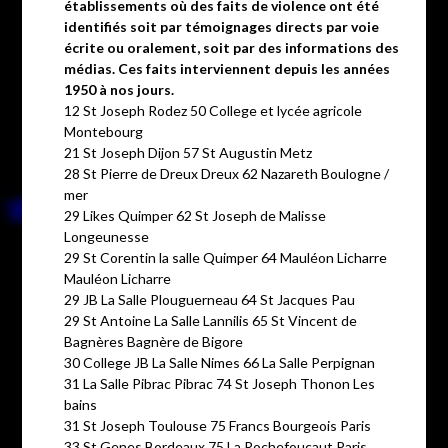
établissements où des faits de violence ont été
identifiés soit par témoignages directs par voie
écrite ou oralement, soit par des informations des
médias. Ces faits interviennent depuis les années
1950 à nos jours.
12 St Joseph Rodez 50 College et lycée agricole
Montebourg
21 St Joseph Dijon 57 St Augustin Metz
28 St Pierre de Dreux Dreux 62 Nazareth Boulogne /
mer
29 Likes Quimper 62 St Joseph de Malisse
Longeunesse
29 St Corentin la salle Quimper 64 Mauléon Licharre
Mauléon Licharre
29 JB La Salle Plouguerneau 64 St Jacques Pau
29 St Antoine La Salle Lannilis 65 St Vincent de
Bagnères Bagnère de Bigore
30 College JB La Salle Nimes 66 La Salle Perpignan
31 La Salle Pibrac Pibrac 74 St Joseph Thonon Les
bains
31 St Joseph Toulouse 75 Francs Bourgeois Paris
33 St Genes Bordeaux 75 La Rochefoucaut Paris