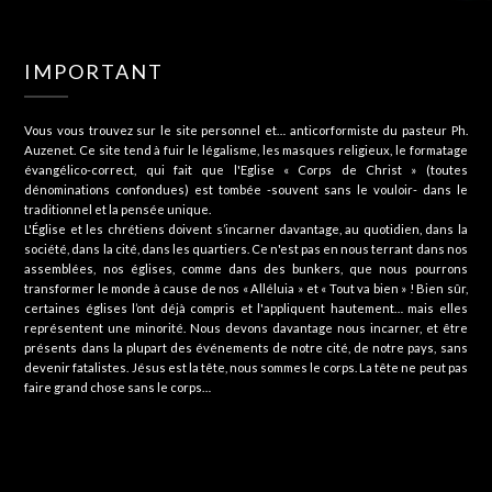
IMPORTANT
Vous vous trouvez sur le site personnel et… anticorformiste du pasteur Ph.
Auzenet. Ce site tend à fuir le légalisme, les masques religieux, le formatage
évangélico-correct, qui fait que l'Eglise « Corps de Christ » (toutes
dénominations confondues) est tombée -souvent sans le vouloir- dans le
traditionnel et la pensée unique.
L'Église et les chrétiens doivent s’incarner davantage, au quotidien, dans la
société, dans la cité, dans les quartiers. Ce n'est pas en nous terrant dans nos
assemblées, nos églises, comme dans des bunkers, que nous pourrons
transformer le monde à cause de nos « Alléluia » et « Tout va bien » ! Bien sûr,
certaines églises l’ont déjà compris et l'appliquent hautement… mais elles
représentent une minorité. Nous devons davantage nous incarner, et être
présents dans la plupart des événements de notre cité, de notre pays, sans
devenir fatalistes. Jésus est la tête, nous sommes le corps. La tête ne peut pas
faire grand chose sans le corps…