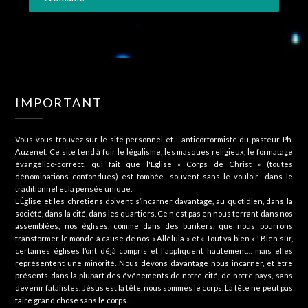
IMPORTANT
Vous vous trouvez sur le site personnel et… anticorformiste du pasteur Ph.
Auzenet. Ce site tend à fuir le légalisme, les masques religieux, le formatage
évangélico-correct, qui fait que l'Eglise « Corps de Christ » (toutes
dénominations confondues) est tombée -souvent sans le vouloir- dans le
traditionnel et la pensée unique.
L'Église et les chrétiens doivent s’incarner davantage, au quotidien, dans la
société, dans la cité, dans les quartiers. Ce n'est pas en nous terrant dans nos
assemblées, nos églises, comme dans des bunkers, que nous pourrons
transformer le monde à cause de nos « Alléluia » et « Tout va bien » ! Bien sûr,
certaines églises l’ont déjà compris et l'appliquent hautement… mais elles
représentent une minorité. Nous devons davantage nous incarner, et être
présents dans la plupart des événements de notre cité, de notre pays, sans
devenir fatalistes. Jésus est la tête, nous sommes le corps. La tête ne peut pas
faire grand chose sans le corps…