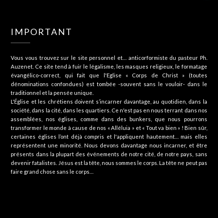
IMPORTANT
Vous vous trouvez sur le site personnel et… anticorformiste du pasteur Ph.
Auzenet. Ce site tend à fuir le légalisme, les masques religieux, le formatage
évangélico-correct, qui fait que l'Eglise « Corps de Christ » (toutes
dénominations confondues) est tombée -souvent sans le vouloir- dans le
traditionnel et la pensée unique.
L'Église et les chrétiens doivent s’incarner davantage, au quotidien, dans la
société, dans la cité, dans les quartiers. Ce n'est pas en nous terrant dans nos
assemblées, nos églises, comme dans des bunkers, que nous pourrons
transformer le monde à cause de nos « Alléluia » et « Tout va bien » ! Bien sûr,
certaines églises l’ont déjà compris et l'appliquent hautement… mais elles
représentent une minorité. Nous devons davantage nous incarner, et être
présents dans la plupart des événements de notre cité, de notre pays, sans
devenir fatalistes. Jésus est la tête, nous sommes le corps. La tête ne peut pas
faire grand chose sans le corps…