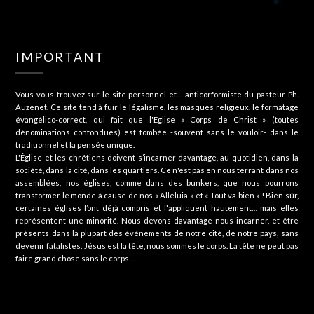
IMPORTANT
Vous vous trouvez sur le site personnel et… anticorformiste du pasteur Ph.
Auzenet. Ce site tend à fuir le légalisme, les masques religieux, le formatage
évangélico-correct, qui fait que l'Eglise « Corps de Christ » (toutes
dénominations confondues) est tombée -souvent sans le vouloir- dans le
traditionnel et la pensée unique.
L'Église et les chrétiens doivent s’incarner davantage, au quotidien, dans la
société, dans la cité, dans les quartiers. Ce n'est pas en nous terrant dans nos
assemblées, nos églises, comme dans des bunkers, que nous pourrons
transformer le monde à cause de nos « Alléluia » et « Tout va bien » ! Bien sûr,
certaines églises l’ont déjà compris et l'appliquent hautement… mais elles
représentent une minorité. Nous devons davantage nous incarner, et être
présents dans la plupart des événements de notre cité, de notre pays, sans
devenir fatalistes. Jésus est la tête, nous sommes le corps. La tête ne peut pas
faire grand chose sans le corps…