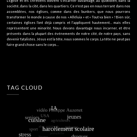
L'Église et les chrétiens doivent s’incarner davantage, au quotidien, dans la
société, dans la cité, dans les quartiers. Ce n'est pas en nous terrant dans nos
assemblées, nos églises, comme dans des bunkers, que nous pourrons
transformer le monde à cause de nos « Alléluia » et « Tout va bien » ! Bien sûr,
certaines églises l’ont déjà compris et l'appliquent hautement… mais elles
représentent une minorité. Nous devons davantage nous incarner, et être
présents dans la plupart des événements de notre cité, de notre pays, sans
devenir fatalistes. Jésus est la tête, nous sommes le corps. La tête ne peut pas
faire grand chose sans le corps…
TAG CLOUD