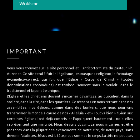
Wokisme
IMPORTANT
Vous vous trouvez sur le site personnel et… anticorformiste du pasteur Ph.
Auzenet. Ce site tend à fuir le légalisme, les masques religieux, le formatage
évangélico-correct, qui fait que l'Eglise « Corps de Christ » (toutes
dénominations confondues) est tombée -souvent sans le vouloir- dans le
traditionnel et la pensée unique.
L'Église et les chrétiens doivent s’incarner davantage, au quotidien, dans la
société, dans la cité, dans les quartiers. Ce n'est pas en nous terrant dans nos
assemblées, nos églises, comme dans des bunkers, que nous pourrons
transformer le monde à cause de nos « Alléluia » et « Tout va bien » ! Bien sûr,
certaines églises l’ont déjà compris et l'appliquent hautement… mais elles
représentent une minorité. Nous devons davantage nous incarner, et être
présents dans la plupart des événements de notre cité, de notre pays, sans
devenir fatalistes. Jésus est la tête, nous sommes le corps. La tête ne peut pas