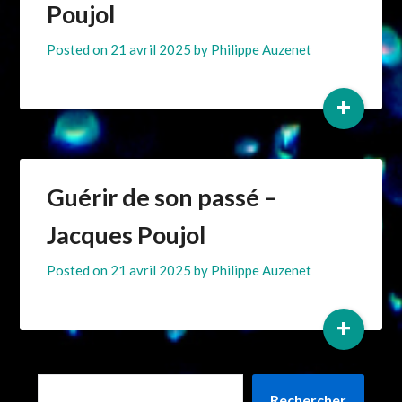
Poujol
Posted on
21 avril 2025
by
Philippe Auzenet
+
Guérir de son passé –
Jacques Poujol
Posted on
21 avril 2025
by
Philippe Auzenet
+
Rechercher