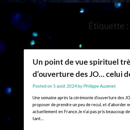
Étiquette 
Un point de vue spirituel tr
d’ouverture des JO… celui 
Posted on
5 août 2024
by
Philippe Auzenet
Une semaine après la cérémonie d’ouverture des JO q
proposer de prendre un peu de recul, et d’aborder 
actuellement en France.Je n’ai pas pris beaucoup d
tant…