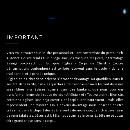
IMPORTANT
Vous vous trouvez sur le site personnel et… anticorformiste du pasteur Ph.
Auzenet. Ce site tend à fuir le légalisme, les masques religieux, le formatage
évangélico-correct, qui fait que l'Eglise « Corps de Christ » (toutes
dénominations confondues) est tombée -souvent sans le vouloir- dans le
traditionnel et la pensée unique.
L'Église et les chrétiens doivent s’incarner davantage, au quotidien, dans la
société, dans la cité, dans les quartiers. Ce n'est pas en nous terrant dans nos
assemblées, nos églises, comme dans des bunkers, que nous pourrons
transformer le monde à cause de nos « Alléluia » et « Tout va bien » ! Bien sûr,
certaines églises l’ont déjà compris et l'appliquent hautement… mais elles
représentent une minorité. Nous devons davantage nous incarner, et être
présents dans la plupart des événements de notre cité, de notre pays, sans
devenir fatalistes. Jésus est la tête, nous sommes le corps. La tête ne peut pas
faire grand chose sans le corps…