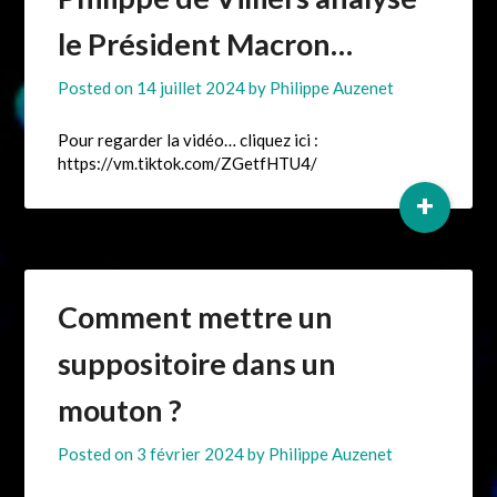
le Président Macron…
Posted on
14 juillet 2024
by
Philippe Auzenet
Pour regarder la vidéo… cliquez ici :
https://vm.tiktok.com/ZGetfHTU4/
+
Comment mettre un
suppositoire dans un
mouton ?
Posted on
3 février 2024
by
Philippe Auzenet