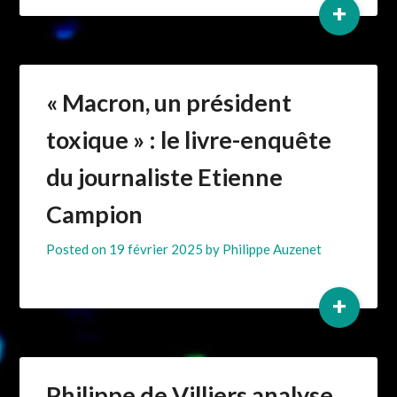
+
« Macron, un président
toxique » : le livre-enquête
du journaliste Etienne
Campion
Posted on
19 février 2025
by
Philippe Auzenet
+
Philippe de Villiers analyse