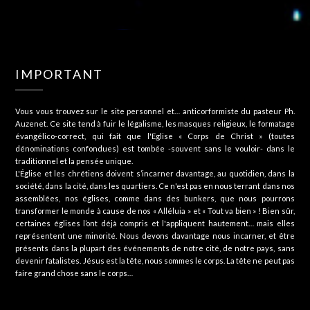
IMPORTANT
Vous vous trouvez sur le site personnel et… anticorformiste du pasteur Ph.
Auzenet. Ce site tend à fuir le légalisme, les masques religieux, le formatage
évangélico-correct, qui fait que l'Eglise « Corps de Christ » (toutes
dénominations confondues) est tombée -souvent sans le vouloir- dans le
traditionnel et la pensée unique.
L'Église et les chrétiens doivent s’incarner davantage, au quotidien, dans la
société, dans la cité, dans les quartiers. Ce n'est pas en nous terrant dans nos
assemblées, nos églises, comme dans des bunkers, que nous pourrons
transformer le monde à cause de nos « Alléluia » et « Tout va bien » ! Bien sûr,
certaines églises l’ont déjà compris et l'appliquent hautement… mais elles
représentent une minorité. Nous devons davantage nous incarner, et être
présents dans la plupart des événements de notre cité, de notre pays, sans
devenir fatalistes. Jésus est la tête, nous sommes le corps. La tête ne peut pas
faire grand chose sans le corps…