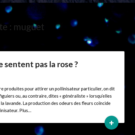
te :
muguet
e sentent pas la rose ?
e produites pour attirer un pollinisateur particulier, on dit
iguiers ou, au contraire, dites « généraliste » lorsqu’elles
la lavande. La production des odeurs des fleurs coïncide
linisateur. Plus…
+