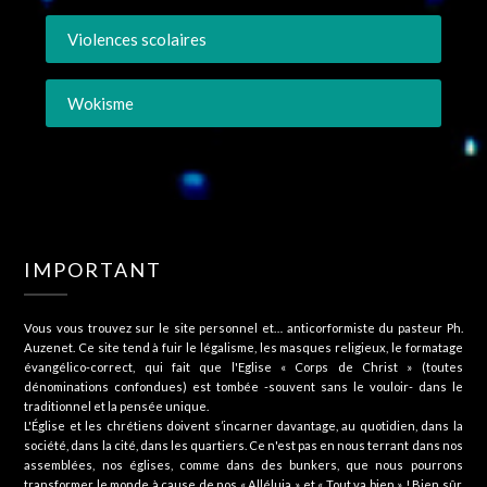
Violences scolaires
Wokisme
IMPORTANT
Vous vous trouvez sur le site personnel et… anticorformiste du pasteur Ph.
Auzenet. Ce site tend à fuir le légalisme, les masques religieux, le formatage
évangélico-correct, qui fait que l'Eglise « Corps de Christ » (toutes
dénominations confondues) est tombée -souvent sans le vouloir- dans le
traditionnel et la pensée unique.
L'Église et les chrétiens doivent s’incarner davantage, au quotidien, dans la
société, dans la cité, dans les quartiers. Ce n'est pas en nous terrant dans nos
assemblées, nos églises, comme dans des bunkers, que nous pourrons
transformer le monde à cause de nos « Alléluia » et « Tout va bien » ! Bien sûr,